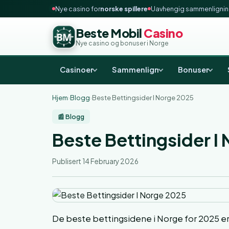
Nye casino for
norske spillere
Uavhengig sammenligni
Beste Mobil
Casino
Nye casino og bonuser i Norge
Casinoer
Sammenlign
Bonuser
Hjem
›
Blogg
›
Beste Bettingsider I Norge 2025
📰 Blogg
Beste Bettingsider I
Publisert 14 February 2026
De beste bettingsidene i Norge for 2025 er 