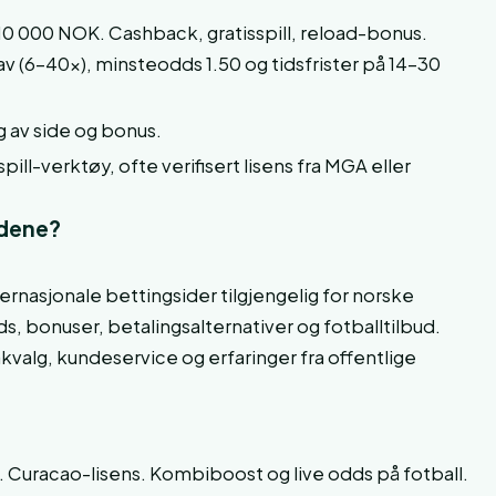
0 000 NOK. Cashback, gratisspill, reload-bonus.
 (6–40x), minsteodds 1.50 og tidsfrister på 14–30
g av side og bonus.
pill-verktøy, ofte verifisert lisens fra MGA eller
idene?
rnasjonale bettingsider tilgjengelig for norske
dds, bonuser, betalingsalternativer og fotballtilbud.
valg, kundeservice og erfaringer fra offentlige
. Curacao-lisens. Kombiboost og live odds på fotball.