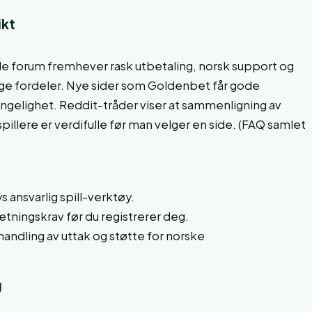
ikt
ale forum fremhever rask utbetaling, norsk support og
ge fordeler. Nye sider som Goldenbet får gode
engelighet. Reddit-tråder viser at sammenligning av
spillere er verdifulle før man velger en side. (FAQ samlet
s ansvarlig spill-verktøy.
ningskrav før du registrerer deg.
andling av uttak og støtte for norske
g