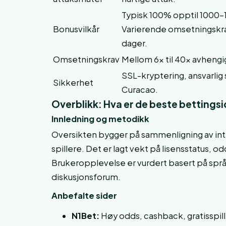
Typisk 100% opptil 1000–1
Bonusvilkår
Varierende omsetningskrav
dager.
Omsetningskrav
Mellom 6x til 40x avhengi
SSL-kryptering, ansvarlig s
Sikkerhet
Curacao.
Overblikk: Hva er de beste bettings
Innledning og metodikk
Oversikten bygger på sammenligning av inte
spillere. Det er lagt vekt på lisensstatus, o
Brukeropplevelse er vurdert basert på språk
diskusjonsforum.
Anbefalte sider
N1Bet:
Høy odds, cashback, gratisspill