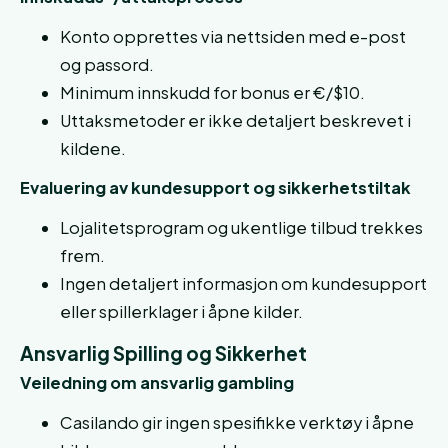
Konto opprettes via nettsiden med e-post
og passord.
Minimum innskudd for bonus er €/$10.
Uttaksmetoder er ikke detaljert beskrevet i
kildene.
Evaluering av kundesupport og sikkerhetstiltak
Lojalitetsprogram og ukentlige tilbud trekkes
frem.
Ingen detaljert informasjon om kundesupport
eller spillerklager i åpne kilder.
Ansvarlig Spilling og Sikkerhet
Veiledning om ansvarlig gambling
Casilando gir ingen spesifikke verktøy i åpne