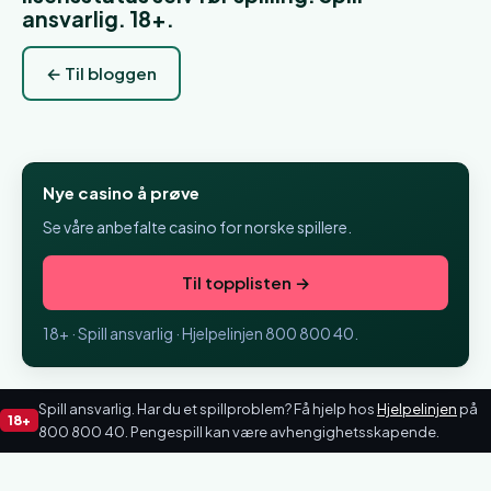
ansvarlig. 18+.
← Til bloggen
Nye casino å prøve
Se våre anbefalte casino for norske spillere.
Til topplisten →
18+ · Spill ansvarlig · Hjelpelinjen 800 800 40.
Spill ansvarlig. Har du et spillproblem? Få hjelp hos
Hjelpelinjen
på
18+
800 800 40. Pengespill kan være avhengighetsskapende.