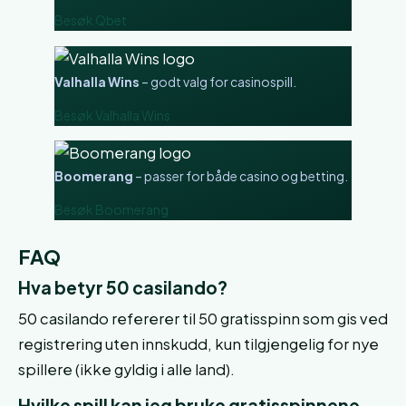
Besøk Qbet
Valhalla Wins
– godt valg for casinospill.
Besøk Valhalla Wins
Boomerang
– passer for både casino og betting.
Besøk Boomerang
FAQ
Hva betyr 50 casilando?
50 casilando refererer til 50 gratisspinn som gis ved
registrering uten innskudd, kun tilgjengelig for nye
spillere (ikke gyldig i alle land).
Hvilke spill kan jeg bruke gratisspinnene