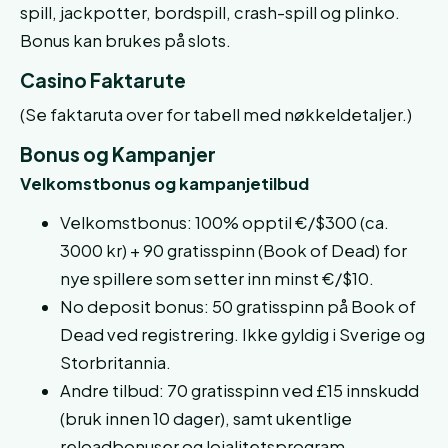
spill, jackpotter, bordspill, crash-spill og plinko.
Bonus kan brukes på slots.
Casino Faktarute
(Se faktaruta over for tabell med nøkkeldetaljer.)
Bonus og Kampanjer
Velkomstbonus og kampanjetilbud
Velkomstbonus: 100% opptil €/$300 (ca.
3000 kr) + 90 gratisspinn (Book of Dead) for
nye spillere som setter inn minst €/$10.
No deposit bonus: 50 gratisspinn på Book of
Dead ved registrering. Ikke gyldig i Sverige og
Storbritannia.
Andre tilbud: 70 gratisspinn ved £15 innskudd
(bruk innen 10 dager), samt ukentlige
reloadbonuser og lojalitetsprogram.