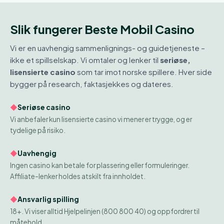
Slik fungerer Beste Mobil Casino
Vi er en uavhengig sammenlignings- og guidetjeneste –
ikke et spillselskap. Vi omtaler og lenker til
seriøse,
lisensierte casino
som tar imot norske spillere. Hver side
bygger på research, faktasjekkes og dateres.
◆
Seriøse casino
Vi anbefaler kun lisensierte casino vi mener er trygge, og er
tydelige på risiko.
◆
Uavhengig
Ingen casino kan betale for plassering eller formuleringer.
Affiliate-lenker holdes atskilt fra innholdet.
◆
Ansvarlig spilling
18+. Vi viser alltid Hjelpelinjen (800 800 40) og oppfordrer til
måtehold.