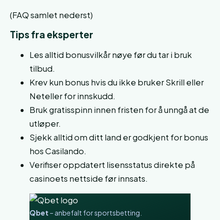
(FAQ samlet nederst)
Tips fra eksperter
Les alltid bonusvilkår nøye før du tar i bruk
tilbud.
Krev kun bonus hvis du ikke bruker Skrill eller
Neteller for innskudd.
Bruk gratisspinn innen fristen for å unngå at de
utløper.
Sjekk alltid om ditt land er godkjent for bonus
hos Casilando.
Verifiser oppdatert lisensstatus direkte på
casinoets nettside før innsats.
Qbet
– anbefalt for sportsbetting.