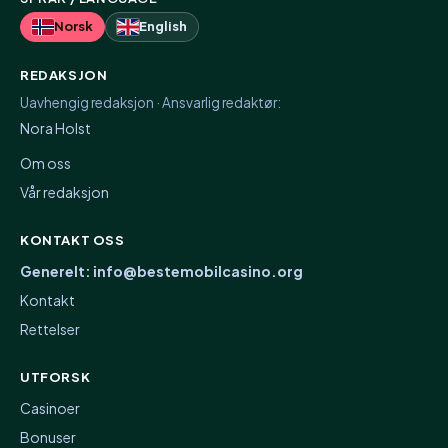
Norsk
English
REDAKSJON
Uavhengig redaksjon · Ansvarlig redaktør:
Nora Holst
Om oss
Vår redaksjon
KONTAKT OSS
Generelt: info@bestemobilcasino.org
Kontakt
Rettelser
UTFORSK
Casinoer
Bonuser