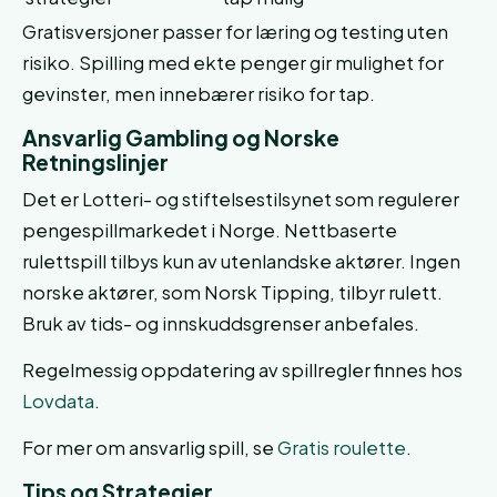
Gratisversjoner passer for læring og testing uten
risiko. Spilling med ekte penger gir mulighet for
gevinster, men innebærer risiko for tap.
Ansvarlig Gambling og Norske
Retningslinjer
Det er Lotteri- og stiftelsestilsynet som regulerer
pengespillmarkedet i Norge. Nettbaserte
rulettspill tilbys kun av utenlandske aktører. Ingen
norske aktører, som Norsk Tipping, tilbyr rulett.
Bruk av tids- og innskuddsgrenser anbefales.
Regelmessig oppdatering av spillregler finnes hos
Lovdata
.
For mer om ansvarlig spill, se
Gratis roulette
.
Tips og Strategier