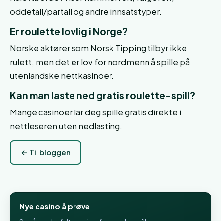
oddetall/partall og andre innsatstyper.
Er roulette lovlig i Norge?
Norske aktører som Norsk Tipping tilbyr ikke
rulett, men det er lov for nordmenn å spille på
utenlandske nettkasinoer.
Kan man laste ned gratis roulette-spill?
Mange casinoer lar deg spille gratis direkte i
nettleseren uten nedlasting.
← Til bloggen
Nye casino å prøve