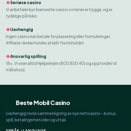
◆
Seriøse casino
Vi anbefaler kun lisensierte casino vi mener er trygge, og er
tydelige på risiko.
◆
Uavhengig
Ingen casino kan betale for plassering eller formuleringer.
Affiliate-lenker holdes atskilt fra innholdet.
◆
Ansvarlig spilling
18+. Vi viser alltid Hjelpelinjen (800 800 40) og oppfordrer til
måtehold.
Beste Mobil Casino
Uavhengig norsk sammenligning av nye nettcasino – bonus,
spill, betalingsmetoder og uttak.
SPRÅK / LANGUAGE