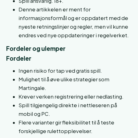
Spill ansvarlig. 18+.
Denne artikkelen er ment for
informasjonsformål og er oppdatert med de
nyeste retningslinjer og regler, men vil kunne
endres ved nye oppdateringer i regelverket.
Fordeler og ulemper
Fordeler
Ingen risiko for tap ved gratis spill.
Mulighet til å øve ulike strategier som
Martingale.
Krever verken registrering eller nedlasting.
Spill tilgjengelig direkte i nettleseren på
mobil og PC.
Flere varianter gir fleksibilitet til å teste
forskjellige rulettopplevelser.