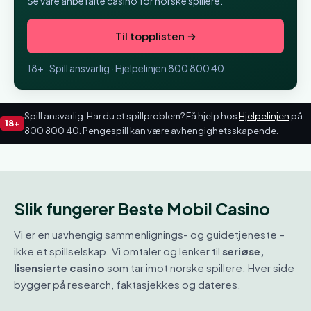
Se våre anbefalte casino for norske spillere.
Til topplisten →
18+ · Spill ansvarlig · Hjelpelinjen 800 800 40.
Spill ansvarlig. Har du et spillproblem? Få hjelp hos
Hjelpelinjen
på
18+
800 800 40. Pengespill kan være avhengighetsskapende.
Slik fungerer Beste Mobil Casino
Vi er en uavhengig sammenlignings- og guidetjeneste –
ikke et spillselskap. Vi omtaler og lenker til
seriøse,
lisensierte casino
som tar imot norske spillere. Hver side
bygger på research, faktasjekkes og dateres.