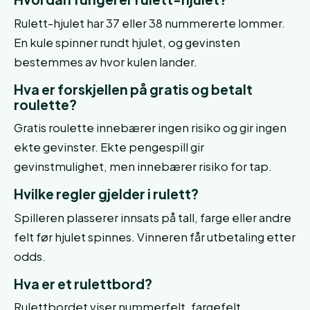
Rulett-hjulet har 37 eller 38 nummererte lommer.
En kule spinner rundt hjulet, og gevinsten
bestemmes av hvor kulen lander.
Hva er forskjellen på gratis og betalt
roulette?
Gratis roulette innebærer ingen risiko og gir ingen
ekte gevinster. Ekte pengespill gir
gevinstmulighet, men innebærer risiko for tap.
Hvilke regler gjelder i rulett?
Spilleren plasserer innsats på tall, farge eller andre
felt før hjulet spinnes. Vinneren får utbetaling etter
odds.
Hva er et rulettbord?
Rulettbordet viser nummerfelt, fargefelt,