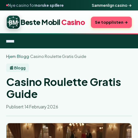
Nye casino for
norske spillere
Sammenlign casino →
Beste Mobil
Casino
Se topplisten →
Hjem
›
Blogg
›
Casino Roulette Gratis Guide
📰 Blogg
Casino Roulette Gratis
Guide
Publisert 14 February 2026