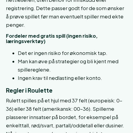
registrering. Dette passer godt for de som ønsker
å prøve spillet før man eventuelt spiller med ekte
penger.
Fordeler med gratis spill (ingen risiko,
læringsverktøy)
Det er ingen risiko for økonomisk tap.
Man kan øve på strategier og bli kjent med
spillereglene.
Ingen krav til nedlasting eller konto.
Regler i Roulette
Rulett spilles på et hjul med 37 felt (europeisk: 0-
36) eller 38 felt (amerikansk: 00-36). Spillerne
plasserer innsatser på bordet, for eksempel på
enkelttall, rød/svart, partall/oddetall eller dusiner.