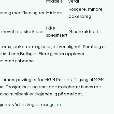
middels
verdi
Roligere, mindre
sseng med flamingoer
Middels
pokerpreg
Ikke
e nevnt i norske kilder
Mindre aktuelt
spesifisert
ertema, pokerrom og budsjettvennlighet. Samtidig er
iøst enn Bellagio. Flere gjester opplever
et med naboene.
-timers privilegier for MGM Resorts. Tilgang til MGM
a. Drosjer, buss og transportmuligheter finnes rett
og minibank er tilgjengelig på området.
gjerne vår
Las Vegas reiseguide
.