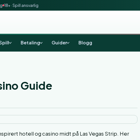
ng
18+ · Spill ansvarlig
Spill
Betaling
Guider
Blogg
sino Guide
spirert hotell og casino midt på Las Vegas Strip. Her