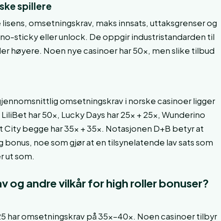
ke spillere
e lisens, omsetningskrav, maks innsats, uttaksgrenser og
o-sticky eller unlock. De oppgir industristandarden til
er høyere. Noen nye casinoer har 50x, men slike tilbud
ennomsnittlig omsetningskrav i norske casinoer ligger
 LiliBet har 50x, Lucky Days har 25x + 25x, Wunderino
t City begge har 35x + 35x. Notasjonen D+B betyr at
bonus, noe som gjør at en tilsynelatende lav sats som
r ut som.
og andre vilkår for high roller bonuser?
025 har omsetningskrav på 35x–40x. Noen casinoer tilbyr