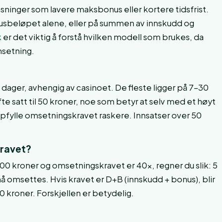
ninger som lavere maksbonus eller kortere tidsfrist.
sbeløpet alene, eller på summen av innskudd og
k
er det viktig å forstå hvilken modell som brukes, da
setning.
30 dager, avhengig av casinoet. De fleste ligger på 7–30
ofte satt til 50 kroner, noe som betyr at selv med et høyt
ppfylle omsetningskravet raskere. Innsatser over 50
kravet?
00 kroner og omsetningskravet er 40x, regner du slik: 5
 omsettes. Hvis kravet er D+B (innskudd + bonus), blir
0 kroner. Forskjellen er betydelig.