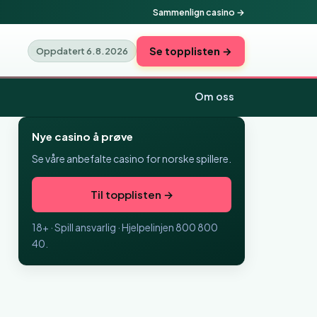
Sammenlign casino →
Se topplisten →
Oppdatert 6.8.2026
Om oss
Nye casino å prøve
Se våre anbefalte casino for norske spillere.
Til topplisten →
18+ · Spill ansvarlig · Hjelpelinjen 800 800
40.