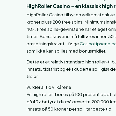
HighRoller Casino – en klassisk high
HighRoller Casino tilbyr en velkomstpakke 
kroner pluss 200 free spins. Minimumsinnsku
40x. Free spins-gevinstene har et eget om
timer. Bonuskravene må fullføres innen 30 d
omsetningskravet. Ifølge
Casinotipsene.
som ikke kan spilles med bonusmidler.
Dette er et relativt standard high roller-t
innsats, tidsfrist og ekskluderte spill gjør
tilsier.
Vurder alltid vilkårene
En high roller-bonus på 100 prosent opptil
på 40x betyr at du må omsette 200 000 kron
innsats på 50 kroner per spill tar dette tid.