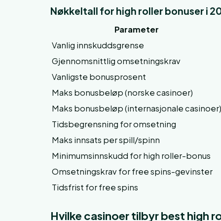
Nøkkeltall for high roller bonuser i 2
Parameter
Vanlig innskuddsgrense
Gjennomsnittlig omsetningskrav
Vanligste bonusprosent
Maks bonusbeløp (norske casinoer)
Maks bonusbeløp (internasjonale casinoer
Tidsbegrensning for omsetning
Maks innsats per spill/spinn
Minimumsinnskudd for high roller-bonus
Omsetningskrav for free spins-gevinster
Tidsfrist for free spins
Hvilke casinoer tilbyr best high r