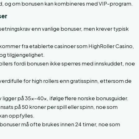
udd, og om bonusen kan kombineres med VIP-program.
ser
msetningskrav enn vanlige bonuser, men krever typisk
 kommer fra etablerte casinoer som HighRoller Casino,
og tilgjengelighet.
 rollers fordi bonusen ikke sperres med innskuddet, noe
difulle for high rollers enn gratisspinn, ettersom de
 ligger på 35x–40x, ifølge flere norske bonusguider.
nsats på 50 kroner per spill eller spinn, noe som
kan oppfylles.
-bonuser må ofte brukes innen 24 timer, noe som