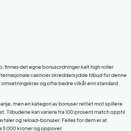
p, finnes det egne bonusordninger kalt high roller
internasjonale casinoer skreddersydde tilbud for denne
omsetningskrav og ofte bedre vilkår enn standard
panje, men en kategori av bonuser rettet mot spillere
t. Tilbudene kan variere fra 100 prosent match opptil
avtaler og reload-bonuser. Felles for dem er at
ra 5 000 kroner og oppover.