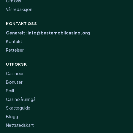
Om oss
Vår redaksjon
KONTAKT OSS
Generelt: info@bestemobilcasino.org
Kontakt
Rettelser
UTFORSK
Casinoer
Bonuser
Spill
Casino å unngå
Skatteguide
Blogg
Nettstedskart