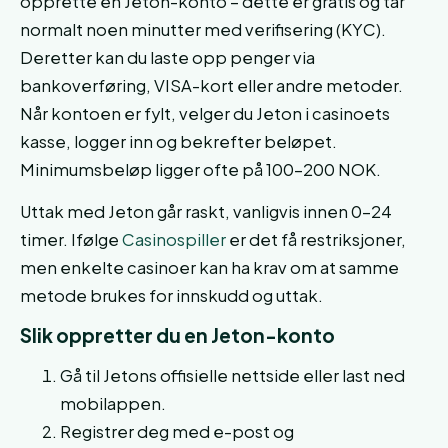
opprette en Jeton-konto – dette er gratis og tar
normalt noen minutter med verifisering (KYC).
Deretter kan du laste opp penger via
bankoverføring, VISA-kort eller andre metoder.
Når kontoen er fylt, velger du Jeton i casinoets
kasse, logger inn og bekrefter beløpet.
Minimumsbeløp ligger ofte på 100–200 NOK.
Uttak med Jeton går raskt, vanligvis innen 0–24
timer. Ifølge
Casinospiller
er det få restriksjoner,
men enkelte casinoer kan ha krav om at samme
metode brukes for innskudd og uttak.
Slik oppretter du en Jeton-konto
Gå til Jetons offisielle nettside eller last ned
mobilappen.
Registrer deg med e-post og