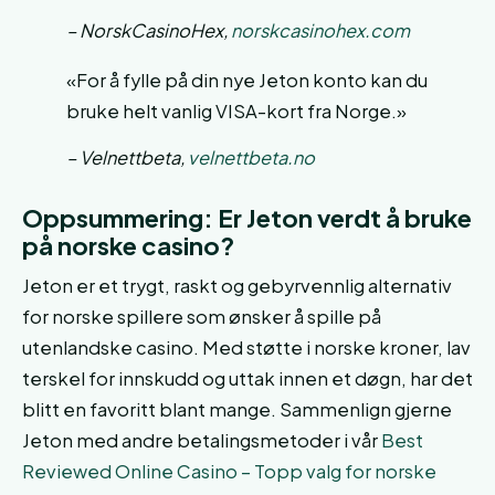
– NorskCasinoHex,
norskcasinohex.com
«For å fylle på din nye Jeton konto kan du
bruke helt vanlig VISA-kort fra Norge.»
– Velnettbeta,
velnettbeta.no
Oppsummering: Er Jeton verdt å bruke
på norske casino?
Jeton er et trygt, raskt og gebyrvennlig alternativ
for norske spillere som ønsker å spille på
utenlandske casino. Med støtte i norske kroner, lav
terskel for innskudd og uttak innen et døgn, har det
blitt en favoritt blant mange. Sammenlign gjerne
Jeton med andre betalingsmetoder i vår
Best
Reviewed Online Casino – Topp valg for norske