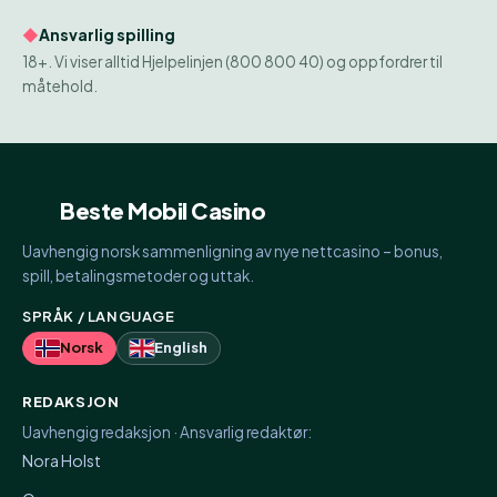
◆
Ansvarlig spilling
18+. Vi viser alltid Hjelpelinjen (800 800 40) og oppfordrer til
måtehold.
Beste Mobil Casino
Uavhengig norsk sammenligning av nye nettcasino – bonus,
spill, betalingsmetoder og uttak.
SPRÅK / LANGUAGE
Norsk
English
REDAKSJON
Uavhengig redaksjon · Ansvarlig redaktør:
Nora Holst