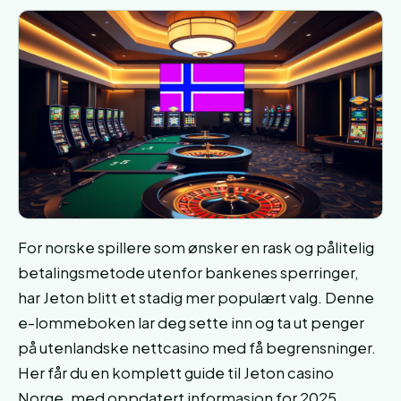
For norske spillere som ønsker en rask og pålitelig
betalingsmetode utenfor bankenes sperringer,
har Jeton blitt et stadig mer populært valg. Denne
e-lommeboken lar deg sette inn og ta ut penger
på utenlandske nettcasino med få begrensninger.
Her får du en komplett guide til Jeton casino
Norge, med oppdatert informasjon for 2025.