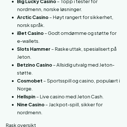
Big Lucky Casino
– Topp i tester for
nordmenn, norske løsninger.
Arctic Casino
– Høyt rangert for sikkerhet,
norsk språk.
iBet Casino
– Godt omdømme og støtte for
e-wallets.
Slots Hammer
– Raske uttak, spesialisert på
Jeton.
Betzino Casino
– Allsidig utvalg med Jeton-
støtte.
Cosmobet
– Sportsspill og casino, populært i
Norge.
Hellspin
– Live casino med Jeton Cash.
Nine Casino
– Jackpot-spill, sikker for
nordmenn.
Rask oversikt