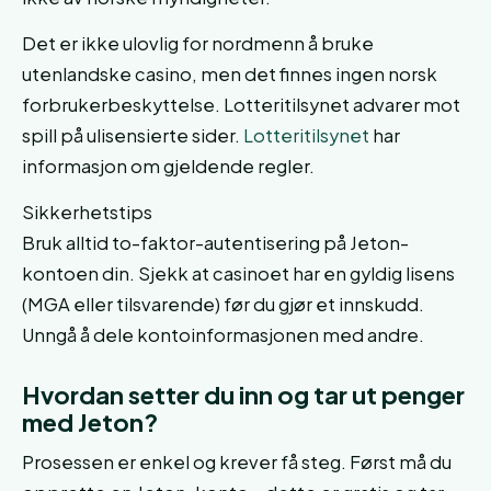
Det er ikke ulovlig for nordmenn å bruke
utenlandske casino, men det finnes ingen norsk
forbrukerbeskyttelse. Lotteritilsynet advarer mot
spill på ulisensierte sider.
Lotteritilsynet
har
informasjon om gjeldende regler.
Sikkerhetstips
Bruk alltid to-faktor-autentisering på Jeton-
kontoen din. Sjekk at casinoet har en gyldig lisens
(MGA eller tilsvarende) før du gjør et innskudd.
Unngå å dele kontoinformasjonen med andre.
Hvordan setter du inn og tar ut penger
med Jeton?
Prosessen er enkel og krever få steg. Først må du