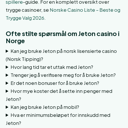
spillere
-guide. For en komplett oversikt over
trygge casinoer, se
Norske Casino Liste – Beste og
Trygge Valg 2026
.
Ofte stilte spørsmål om Jeton casino i
Norge
Kan jeg bruke Jeton på norsk lisensierte casino
(Norsk Tipping)?
Hvor lang tid tar et uttak med Jeton?
Trenger jeg å verifisere meg for å bruke Jeton?
Er det noen bonuser for å bruke Jeton?
Hvor mye koster det å sette inn penger med
Jeton?
Kan jeg bruke Jeton på mobil?
Hva er minimumsbeløpet for innskudd med
Jeton?