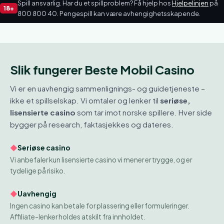
Spill ansvarlig. Har du et spillproblem? Få hjelp hos
Hjelpelinjen
på
18+
800 800 40. Pengespill kan være avhengighetsskapende.
Slik fungerer Beste Mobil Casino
Vi er en uavhengig sammenlignings- og guidetjeneste –
ikke et spillselskap. Vi omtaler og lenker til
seriøse,
lisensierte casino
som tar imot norske spillere. Hver side
bygger på research, faktasjekkes og dateres.
◆
Seriøse casino
Vi anbefaler kun lisensierte casino vi mener er trygge, og er
tydelige på risiko.
◆
Uavhengig
Ingen casino kan betale for plassering eller formuleringer.
Affiliate-lenker holdes atskilt fra innholdet.