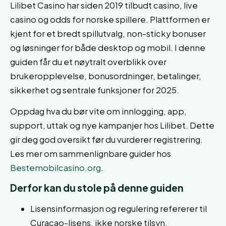
Lilibet Casino har siden 2019 tilbudt casino, live
casino og odds for norske spillere. Plattformen er
kjent for et bredt spillutvalg, non-sticky bonuser
og løsninger for både desktop og mobil. I denne
guiden får du et nøytralt overblikk over
brukeropplevelse, bonusordninger, betalinger,
sikkerhet og sentrale funksjoner for 2025.
Oppdag hva du bør vite om innlogging, app,
support, uttak og nye kampanjer hos Lilibet. Dette
gir deg god oversikt før du vurderer registrering.
Les mer om sammenlignbare guider hos
Bestemobilcasino.org
.
Derfor kan du stole på denne guiden
Lisensinformasjon og regulering refererer til
Curacao-lisens, ikke norske tilsyn.