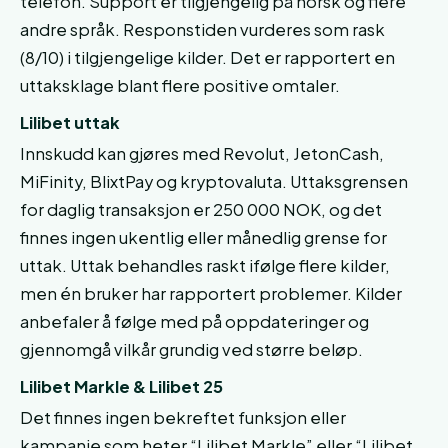
telefon. Support er tilgjengelig på norsk og flere
andre språk. Responstiden vurderes som rask
(8/10) i tilgjengelige kilder. Det er rapportert en
uttaksklage blant flere positive omtaler.
Lilibet uttak
Innskudd kan gjøres med Revolut, JetonCash,
MiFinity, BlixtPay og kryptovaluta. Uttaksgrensen
for daglig transaksjon er 250 000 NOK, og det
finnes ingen ukentlig eller månedlig grense for
uttak. Uttak behandles raskt ifølge flere kilder,
men én bruker har rapportert problemer. Kilder
anbefaler å følge med på oppdateringer og
gjennomgå vilkår grundig ved større beløp.
Lilibet Markle & Lilibet 25
Det finnes ingen bekreftet funksjon eller
kampanje som heter “Lilibet Markle” eller “Lilibet