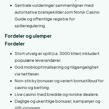
Sentrale vurderinger sammenligner med
autoritative bransjekilder som Norsk Casino
Guide og offentlige registre for
spilleregulering.
Fordeler og ulemper
Fordeler
Stort utvalg av spill (ca. 3000 titler) inkludert
populære leverandører.
God mobiloptimalisering og tilgjengelighet
via nettleser.
Non-sticky bonuser og variert bonustilbud for
casino og betting.
Live casino med bredde og norske dealere.
Daglige og ukentlige bonuser, kampanjer og
VIP-program.