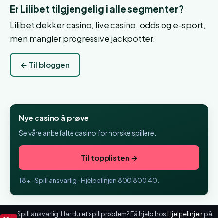
Er Lilibet tilgjengelig i alle segmenter?
Lilibet dekker casino, live casino, odds og e-sport,
men mangler progressive jackpotter.
← Til bloggen
Nye casino å prøve
Se våre anbefalte casino for norske spillere.
Til topplisten →
18+ · Spill ansvarlig · Hjelpelinjen 800 800 40.
Spill ansvarlig. Har du et spillproblem? Få hjelp hos
Hjelpelinjen
på