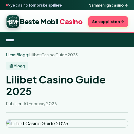
Nye casino for
norske spillere
Sammenlign casino →
Beste Mobil
Casino
Se topplisten →
Hjem
›
Blogg
›
Lilibet Casino Guide 2025
📰 Blogg
Lilibet Casino Guide
2025
Publisert 10 February 2026