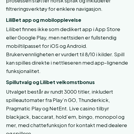
prosessen støtter norsk språk og inkluderer
filtreringsverktøy for enklere navigasjon.
LiliBet app og mobilopplevelse
Lilibet finnes ikke som dedikert app i App Store
eller Google Play, men nettsiden er fullstendig
mobiltilpasset for iOS og Android.
Brukervennligheten er vurdert til 8/10 i kilder. Spill
kan spilles direkte i nettleseren med app-lignende
funksjonalitet.
Spillutvalg og Lilibet velkomstbonus
Utvalget består av rundt 3000 titler, inkludert
spilleautomater fra Play’n GO, Thunderkick,
Pragmatic Play og NetEnt. Live casino tilbyr
blackjack, baccarat, hold’em, bingo, monopol og
mer, med chattefunksjon for kontakt med dealere
og spillere.