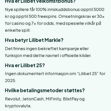
Hva er Lilibet velkomstbonus?
Nye spillere får 100% innskuddsbonus opptil 5000
kr og opptil 500 freespins. Omsetningskrav er 30x
for casino og 7x for odds, med spesielle vilkår på
enkelte spill.
Hva betyr Lilibet Markle?
Det finnes ingen bekreftet kampanje eller
funksjon med dette navnet i offisielle kilder.
Hva er Lilibet 25?
Ingen dokumentert informasjon om “Lilibet 25” for
2025.
Hvilke betalingsmetoder støttes?
Revolut, JetonCash, MiFinity, BlixtPay og
kryptovaluta.