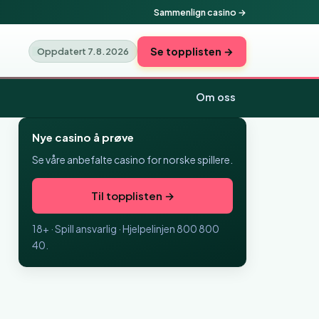
Sammenlign casino →
Se topplisten →
Oppdatert 7.8.2026
Om oss
Nye casino å prøve
Se våre anbefalte casino for norske spillere.
Til topplisten →
18+ · Spill ansvarlig · Hjelpelinjen 800 800
40.