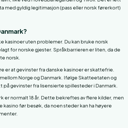
ta med gyldig legitimasjon (pass eller norsk førerkort)
 Danmark?
ske kasinoer uten problemer. Du kan bruke norsk
lagt for norske gjester. Språkbarrieren er liten, da de
te norsk.
re er at gevinster fra danske kasinoer er skattefrie.
 mellom Norge og Danmark. Ifølge Skatteetaten og
 på gevinster fra lisensierte spillesteder i Danmark.
k er normalt 18 år. Dette bekreftes av flere kilder, men
e kasino før besøk, da noen steder kan ha høyere
ementer.