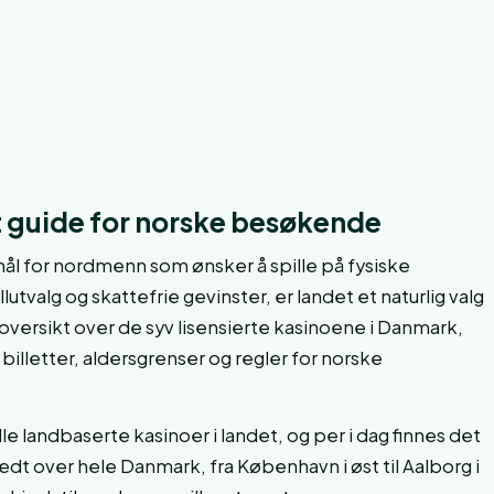
 guide for norske besøkende
ål for nordmenn som ønsker å spille på fysiske
utvalg og skattefrie gevinster, er landet et naturlig valg
oversikt over de syv lisensierte kasinoene i Danmark,
illetter, aldersgrenser og regler for norske
 landbaserte kasinoer i landet, og per i dag finnes det
redt over hele Danmark, fra København i øst til Aalborg i