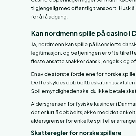
tilgjengelig med offentlig transport. Husk å 
for å få adgang.
Kan nordmenn spille på casino i
Ja, nordmenn kan spille på lisensierte dan
legitimasjon, og betjeningen er ofte tilrette
fleste ansatte snakker dansk, engelsk og of
En av de største fordelene for norske spille
Dette skyldes dobbeltbeskatningsavtalen
Spillemyndigheden skal du ikke betale skatt
Aldersgrensen for fysiske kasinoer i Danmar
det er lurt å dobbeltsjekke med det enkelt
aldersgrenser for enkelte spill eller arrang
Skatteregler for norske spillere