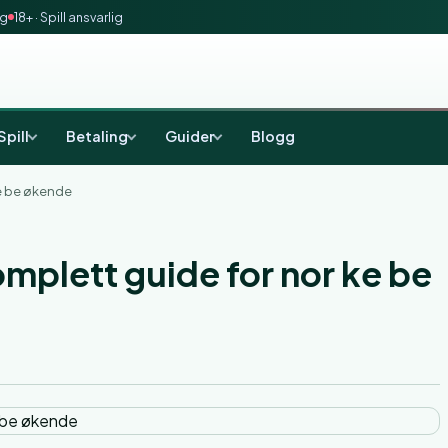
ng
18+ · Spill ansvarlig
Spill
Betaling
Guider
Blogg
ke be økende
omplett guide for nor ke be