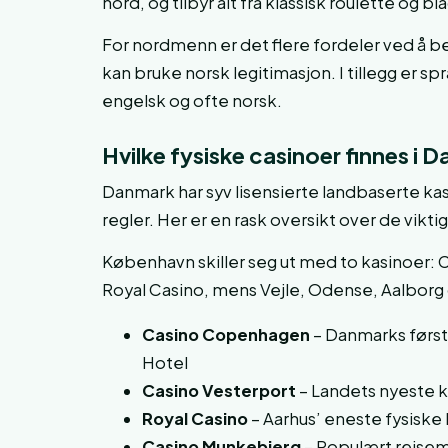
nord, og tilbyr alt fra klassisk roulette og 
For nordmenn er det flere fordeler ved å b
kan bruke norsk legitimasjon. I tillegg er 
engelsk og ofte norsk.
Hvilke fysiske casinoer finnes i 
Danmark har syv lisensierte landbaserte ka
regler. Her er en rask oversikt over de vikti
København skiller seg ut med to kasinoer:
Royal Casino, mens Vejle, Odense, Aalborg o
Casino Copenhagen
– Danmarks først
Hotel
Casino Vesterport
– Landets nyeste k
Royal Casino
– Aarhus’ eneste fysiske
Casino Munkebjerg
– Populært reisemå