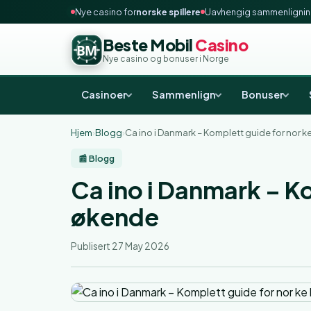
Nye casino for
norske spillere
Uavhengig sammenligni
Beste Mobil
Casino
Nye casino og bonuser i Norge
Casinoer
Sammenlign
Bonuser
Hjem
›
Blogg
›
Ca ino i Danmark – Komplett guide for nor 
📰 Blogg
Ca ino i Danmark – K
økende
Publisert 27 May 2026