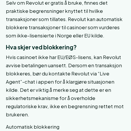
Selv om Revolut er gratis å bruke, finnes det
praktiske begrensninger knyttet til hvilke
transaksjoner som tillates. Revolut kan automatisk
blokkere transaksjoner til casinoer som vurderes
som ikke-lisensierte i Norge eller EU kilde.
Hva skjer ved blokkering?
Hvis casinoet ikke har EU/EØS-lisens, kan Revolut
avvise betalingen uansett. Dersom en transaksjon
blokkeres, bør du kontakte Revolut via “Live
Agent”-chat i appen for å klargjøre situasjonen
kilde. Det er viktig å merke seg at dette er en
sikkerhetsmekanisme for å overholde
regulatoriske krav, ikke en begrensning rettet mot
brukeren.
Automatisk blokkering