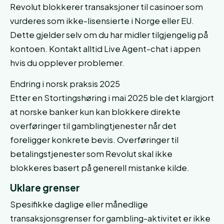
Revolut blokkerer transaksjoner til casinoer som
vurderes som ikke-lisensierte i Norge eller EU.
Dette gjelder selv om du har midler tilgjengelig på
kontoen. Kontakt alltid Live Agent-chat i appen
hvis du opplever problemer.
Endring i norsk praksis 2025
Etter en Stortingshøring i mai 2025 ble det klargjort
at norske banker kun kan blokkere direkte
overføringer til gamblingtjenester når det
foreligger konkrete bevis. Overføringer til
betalingstjenester som Revolut skal ikke
blokkeres basert på generell mistanke kilde.
Uklare grenser
Spesifikke daglige eller månedlige
transaksjonsgrenser for gambling-aktivitet er ikke