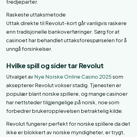
tredjeparter.
Raskeste uttaksmetode
Uttak direkte til Revolut-kort går vanligvis raskere
enn tradisjonelle bankoverføringer. Sørg for at
casinoet har behandlet uttaksforespørselen for å
unngå forsinkelser.
Hvilke spill og sider tar Revolut
Utvalget av
Nye Norske Online Casino 2025
som
aksepterer Revolut vokser stadig. Tjenesten er
populær blant norske spillere, og mange casinoer
har nettsteder tilgjengelige på norsk, noe som
forbedrer brukeropplevelsen betraktelig kilde.
Revolut fungerer perfekt for norske spillere da det
ikke er blokkert av norske myndigheter, er trygt,