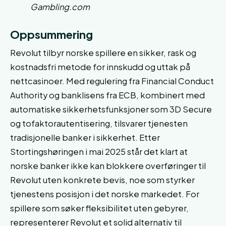
Gambling.com
Oppsummering
Revolut tilbyr norske spillere en sikker, rask og
kostnadsfri metode for innskudd og uttak på
nettcasinoer. Med regulering fra Financial Conduct
Authority og banklisens fra ECB, kombinert med
automatiske sikkerhetsfunksjoner som 3D Secure
og tofaktorautentisering, tilsvarer tjenesten
tradisjonelle banker i sikkerhet. Etter
Stortingshøringen i mai 2025 står det klart at
norske banker ikke kan blokkere overføringer til
Revolut uten konkrete bevis, noe som styrker
tjenestens posisjon i det norske markedet. For
spillere som søker fleksibilitet uten gebyrer,
representerer Revolut et solid alternativ til