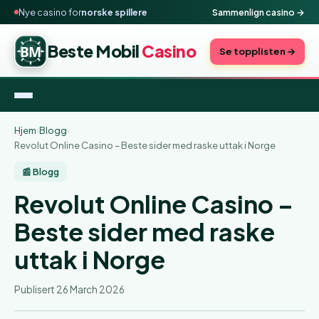
Nye casino for
norske spillere
Sammenlign casino →
Beste Mobil
Casino
Se topplisten →
Hjem
›
Blogg
›
Revolut Online Casino – Beste sider med raske uttak i Norge
📰 Blogg
Revolut Online Casino –
Beste sider med raske
uttak i Norge
Publisert 26 March 2026