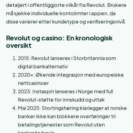
detaljert i offentliggjorte vilkår fra Revolut. Brukere
må sjekke individuelle kontolimter i appen, da
disse varierer etter kundetype og verifiseringsnivå.
Revolut og casino: En kronologisk
oversikt
2015
: Revolut lanseres i Storbritannia som
digital bankalternativ
2020+
: Økende integrasjon med europeiske
nettcasinoer
2023
: Instaspin lanseres i Norge med full
Revolut-støtte for innskudd og uttak
Mai 2025
: Stortingshøring klarlegger at norske
banker ikke kan blokkere overføringer til
betalingstjenester som Revolut uten
konkrete bevis