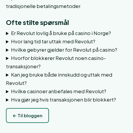
tradisjonelle betalingsmetoder.
Ofte stilte spørsmål
Er Revolut lovlig å bruke på casino i Norge?
Hvor lang tid tar uttak med Revolut?
Hvilke gebyrer gjelder for Revolut på casino?
Hvorfor blokkerer Revolut noen casino-
transaksjoner?
Kan jeg bruke både innskudd og uttak med
Revolut?
Hvilke casinoer anbefales med Revolut?
Hva gjør jeg hvis transaksjonen blir blokkert?
← Til bloggen