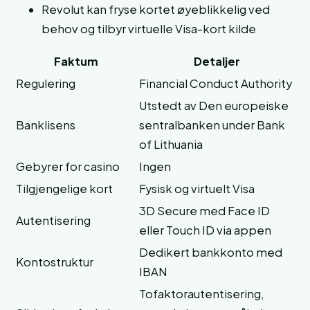
Revolut kan fryse kortet øyeblikkelig ved
behov og tilbyr virtuelle Visa-kort kilde
Faktum
Detaljer
Regulering
Financial Conduct Authority
Utstedt av Den europeiske
Banklisens
sentralbanken under Bank
of Lithuania
Gebyrer for casino
Ingen
Tilgjengelige kort
Fysisk og virtuelt Visa
3D Secure med Face ID
Autentisering
eller Touch ID via appen
Dedikert bankkonto med
Kontostruktur
IBAN
Tofaktorautentisering,