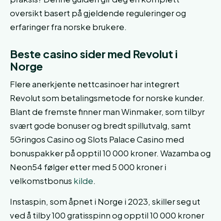
oversikt basert på gjeldende reguleringer og
erfaringer fra norske brukere.
Beste casino sider med Revolut i
Norge
Flere anerkjente nettcasinoer har integrert
Revolut som betalingsmetode for norske kunder.
Blant de fremste finner man Winmaker, som tilbyr
svært gode bonuser og bredt spillutvalg, samt
5Gringos Casino og Slots Palace Casino med
bonuspakker på opptil 10 000 kroner. Wazamba og
Neon54 følger etter med 5 000 kroner i
velkomstbonus
kilde
.
Instaspin, som åpnet i Norge i 2023, skiller seg ut
ved å tilby 100 gratisspinn og opptil 10 000 kroner