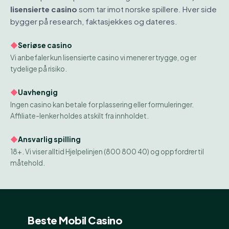
lisensierte casino
som tar imot norske spillere. Hver side
bygger på research, faktasjekkes og dateres.
◆
Seriøse casino
Vi anbefaler kun lisensierte casino vi mener er trygge, og er
tydelige på risiko.
◆
Uavhengig
Ingen casino kan betale for plassering eller formuleringer.
Affiliate-lenker holdes atskilt fra innholdet.
◆
Ansvarlig spilling
18+. Vi viser alltid Hjelpelinjen (800 800 40) og oppfordrer til
måtehold.
Beste Mobil Casino