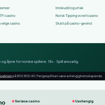
isenser
Innskudd og uttak
TP i casino
Norsk Tipping vs nettcasino
 velge casino
Skatt på casino-gevinst
g åpne for norske spillere. 18+ · Spill ansvarlig.
lpelinjen
på 800 800 40. Pengespill kan være avhengighetsskapende.
no
◆
Seriøse casino
◆
Uavhengig