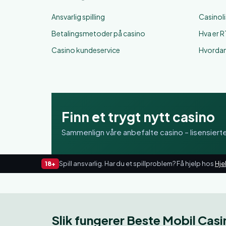
Ansvarlig spilling
Casinol
Betalingsmetoder på casino
Hva er R
Casino kundeservice
Hvordan
Finn et trygt nytt casino
Sammenlign våre anbefalte casino – lisensierte o
Spill ansvarlig. Har du et spillproblem? Få hjelp hos
Hje
18+
Slik fungerer Beste Mobil Casi