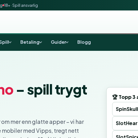
ng
18+ · Spill ansvarlig
Spill
Betaling
Guider
Blogg
no
– spill trygt
🏆 Topp 3 
SpinSkul
 om mer enn glatte apper – vi har
SlotHea
e mobiler med Vipps, tregt nett
SlotSpi