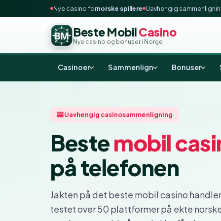
Nye casino for
norske spillere
Uavhengig sammenligni
Beste Mobil
Casino
Nye casino og bonuser i Norge
Casinoer
Sammenlign
Bonuser
🎰 Uavhengig casinosammenligning
Beste
mobil casi
på telefonen
Jakten på det beste mobil casino handler
testet over 50 plattformer på ekte norsk