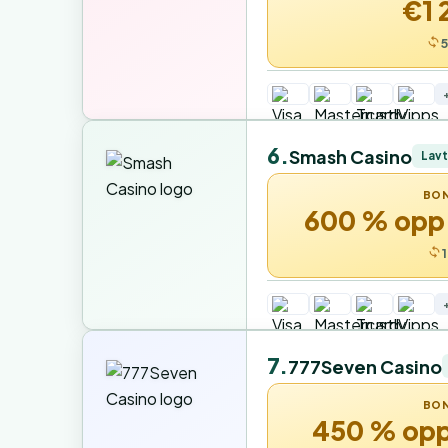
€1 
6.
Smash Casino
Lavt
BO
600 % opp 
7.
777Seven Casino
BO
450 % opp 