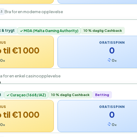
Bra for en moderne opplevelse
+1
t & trygt
✓ MGA (Malta Gaming Authority)
10 % daglig Cashback
NUS
GRATISSPINN
til €1 000
0
30x
0x
a for en enkel casinoopplevelse
t
✓ Curaçao (1668/JAZ)
10 % daglig Cashback
Betting
NUS
GRATISSPINN
til €1 000
0
30x
0x