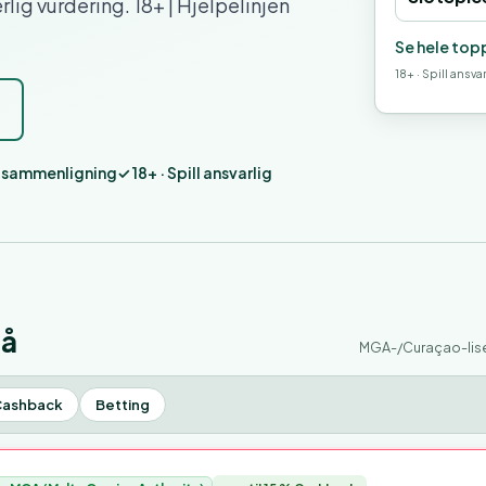
rlig vurdering. 18+ | Hjelpelinjen
Se hele top
18+ · Spill ansvar
 sammenligning
✓ 18+ · Spill ansvarlig
nå
MGA-/Curaçao-lisens
ashback
Betting