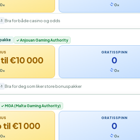
10x
0x
Bra for både casino og odds
+1
tpakke
✓ Anjouan Gaming Authority
NUS
GRATISSPINN
til €10 000
0
10x
0x
Bra for deg som liker store bonuspakker
+1
✓ MGA (Malta Gaming Authority)
NUS
GRATISSPINN
til €1 000
0
30x
0x