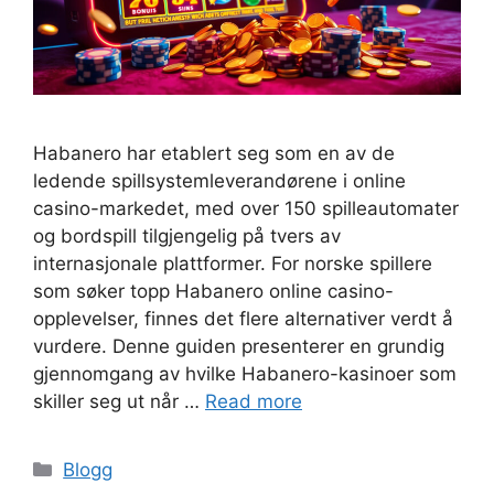
Habanero har etablert seg som en av de
ledende spillsystemleverandørene i online
casino-markedet, med over 150 spilleautomater
og bordspill tilgjengelig på tvers av
internasjonale plattformer. For norske spillere
som søker topp Habanero online casino-
opplevelser, finnes det flere alternativer verdt å
vurdere. Denne guiden presenterer en grundig
gjennomgang av hvilke Habanero-kasinoer som
skiller seg ut når …
Read more
Categories
Blogg