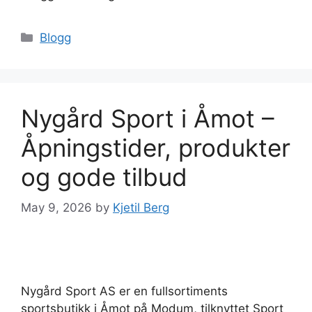
Categories
Blogg
Nygård Sport i Åmot –
Åpningstider, produkter
og gode tilbud
May 9, 2026
by
Kjetil Berg
Nygård Sport AS er en fullsortiments
sportsbutikk i Åmot på Modum, tilknyttet Sport