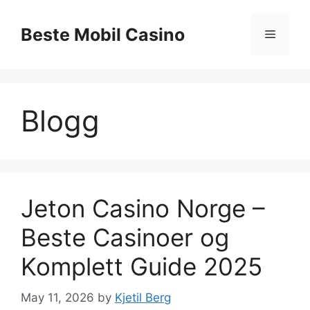
Skip
to
Beste Mobil Casino
Menu
content
Blogg
Jeton Casino Norge –
Beste Casinoer og
Komplett Guide 2025
May 11, 2026
by
Kjetil Berg