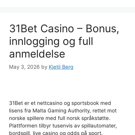
31Bet Casino – Bonus,
innlogging og full
anmeldelse
May 3, 2026
by
Kjetil Berg
31Bet er et nettcasino og sportsbook med
lisens fra Malta Gaming Authority, rettet mot
norske spillere med full norsk språkstøtte.
Plattformen tilbyr tusenvis av spillautomater,
bordspill, live casino og odds på sport.