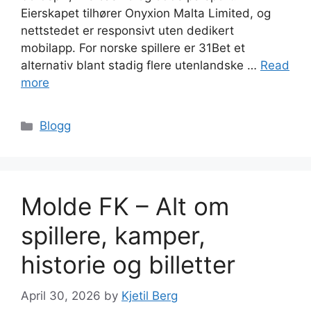
Eierskapet tilhører Onyxion Malta Limited, og
nettstedet er responsivt uten dedikert
mobilapp. For norske spillere er 31Bet et
alternativ blant stadig flere utenlandske …
Read
more
Categories
Blogg
Molde FK – Alt om
spillere, kamper,
historie og billetter
April 30, 2026
by
Kjetil Berg