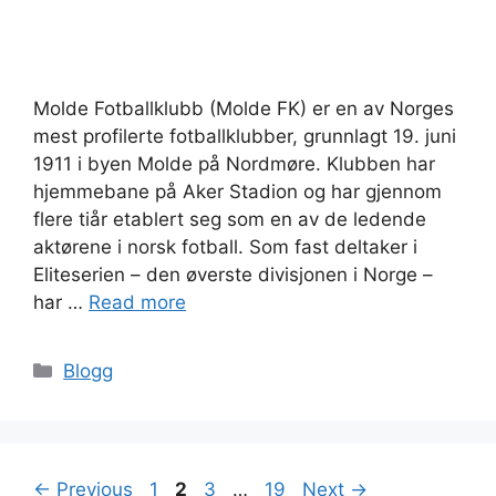
Molde Fotballklubb (Molde FK) er en av Norges
mest profilerte fotballklubber, grunnlagt 19. juni
1911 i byen Molde på Nordmøre. Klubben har
hjemmebane på Aker Stadion og har gjennom
flere tiår etablert seg som en av de ledende
aktørene i norsk fotball. Som fast deltaker i
Eliteserien – den øverste divisjonen i Norge –
har …
Read more
Categories
Blogg
Page
Page
Page
Page
←
Previous
1
2
3
…
19
Next
→