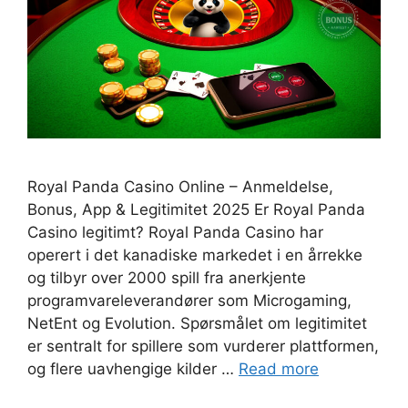
Royal Panda Casino Online – Anmeldelse,
Bonus, App & Legitimitet 2025 Er Royal Panda
Casino legitimt? Royal Panda Casino har
operert i det kanadiske markedet i en årrekke
og tilbyr over 2000 spill fra anerkjente
programvareleverandører som Microgaming,
NetEnt og Evolution. Spørsmålet om legitimitet
er sentralt for spillere som vurderer plattformen,
og flere uavhengige kilder …
Read more