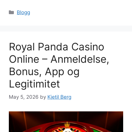
Categories
Blogg
Royal Panda Casino
Online – Anmeldelse,
Bonus, App og
Legitimitet
May 5, 2026
by
Kjetil Berg