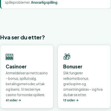
spilleproblemer.
Ansvarlig spilling
.
Hva ser du etter?
🎰
🎁
Casinoer
Bonuser
Anmeldelser av nettcasino
Slik fungerer
– bonus, spillutvalg,
velkomstbonus,
betalingsmetoder, uttak
gratisspinn og
og lisens. Vi tester nye
omsetningskrav – og hva
casino for norske spillere.
du bør se etter.
61 sider →
13 sider →