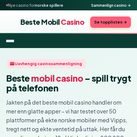
Nye casino for
norske spillere
Sammenlign casino →
Beste Mobil
Casino
Se topplisten →
🎰 Uavhengig casinosammenligning
Beste
mobil casino
– spill trygt
på telefonen
Jakten på det beste mobil casino handler om
mer enn glatte apper – vi har testet over 50
plattformer på ekte norske mobiler med Vipps,
tregt nett og ekte ventetid på uttak. Her får du