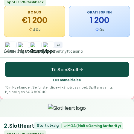
opptil 15 % Cashback
BONUS
GRATISSPINN
€1 200
1 200
40x
0x
+1
Bra for deg som vil prøve et helt nytt casino
Til SpinSkull →
Les anmeldelse
18+. Nye kunder. Se fullstendige vilkår på casinoet. Spill ansvarlig.
Hjelpelinjen 800 800 40.
2.
SlotHeart
Stort utvalg
✓ MGA (Malta Gaming Authority)
opptil 15 % Cashback