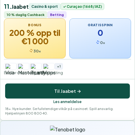
11.
Jaabet
Casino & sport
✓ Curaçao (1668/JAZ)
10 % daglig Cashback
Betting
BONUS
GRATISSPINN
200 % opp til
0
€1 000
0x
30x
+1
Bra for casino og sportsbetting
Til Jaabet →
Les anmeldelse
18+. Nye kunder. Se fullstendige vilkår på casinoet. Spill ansvarlig.
Hjelpelinjen 800 800 40.