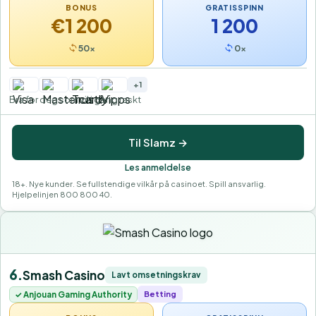
BONUS
GRATISSPINN
€1 200
1 200
50x
0x
+1
Bra for deg som vil i gang raskt
Til Slamz →
Les anmeldelse
18+. Nye kunder. Se fullstendige vilkår på casinoet. Spill ansvarlig.
Hjelpelinjen 800 800 40.
6.
Smash Casino
Lavt omsetningskrav
✓ Anjouan Gaming Authority
Betting