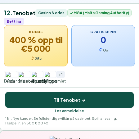
12.
Tenobet
Casino & odds
✓ MGA (Malta Gaming Authority)
Betting
BONUS
GRATISSPINN
400 % opp til
0
€5 000
0x
25x
+1
Bra for casino og betting samlet
Til Tenobet →
Les anmeldelse
18+. Nye kunder. Se fullstendige vilkår på casinoet. Spill ansvarlig.
Hjelpelinjen 800 800 40.