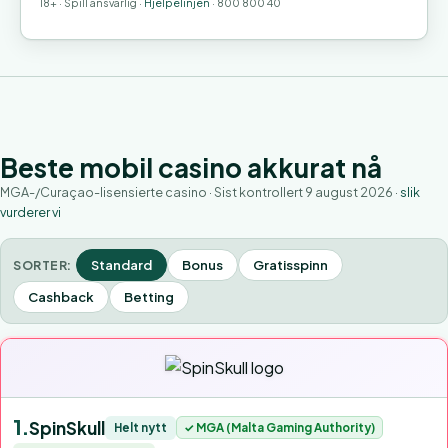
18+ · Spill ansvarlig ·
Hjelpelinjen
· 800 800 40
Beste mobil casino akkurat nå
MGA-/Curaçao-lisensierte casino · Sist kontrollert 9 august 2026 ·
slik
vurderer vi
Standard
Bonus
Gratisspinn
SORTER:
Cashback
Betting
1.
SpinSkull
Helt nytt
✓ MGA (Malta Gaming Authority)