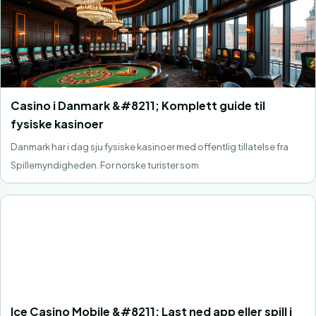
Casino i Danmark &#8211; Komplett guide til
fysiske kasinoer
Danmark har i dag sju fysiske kasinoer med offentlig tillatelse fra
Spillemyndigheden. For norske turister som
Ice Casino Mobile &#8211; Last ned app eller spill i